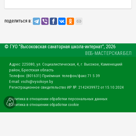
поделиться в:
© ГУО "Высоковская санаторная школа-интернат", 2026
ВЕБ-МАСТЕРСКАЯ.БЕЛ
Адрес: 225080, ул. Социалистическая, 4, г. Высокое, Каменецкий
район, Брестская область
Телефон: (801631) Приёмная: телефон/факс 71 5 39
E-mail: vschi@vysokoye.by
Регистрационное свидетельство ИР №: 2142439972 от 15.10.2024
Политика в отношении обработки персональных данных
Политика в отношении обработки cookie
Гостевая книга
Контакты