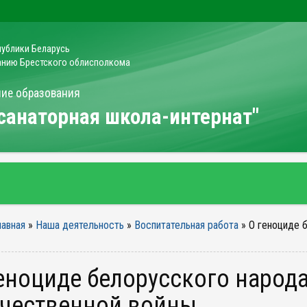
публики Беларусь
ванию Брестского облисполкома
ние образования
 санаторная школа-интернат"
лавная
»
Наша деятельность
»
Воспитательная работа
»
О геноциде 
ечественной войны