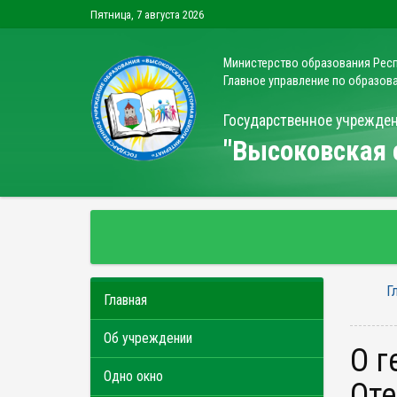
Пятница, 7 августа 2026
Министерство образования Рес
Главное управление по образо
Государственное учрежде
"Высоковская
Г
Главная
Об учреждении
О геноциде белорусского народа в Годы Великой
Одно окно
От