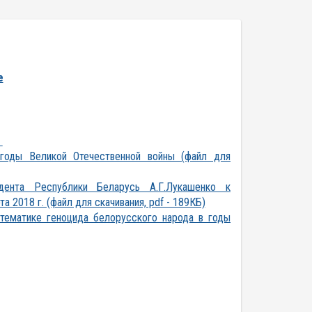
е
)
 годы Великой Отечественной войны (файл для
ента Республики Беларусь А.Г.Лукашенко к
 2018 г. (файл для скачивания, pdf - 189КБ)
тематике геноцида белорусского народа в годы