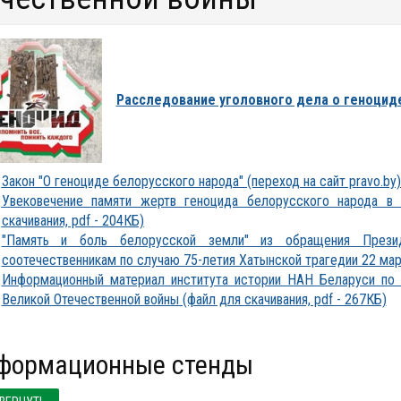
Расследование уголовного дела о геноцид
Закон "О геноциде белорусского народа" (переход на сайт pravo.by
Увековечение памяти жертв геноцида белорусского народа в
скачивания, pdf - 204КБ)
"Память и боль белорусской земли" из обращения Презид
соотечественникам по случаю 75-летия Хатынской трагедии 22 марта
Информационный материал института истории НАН Беларуси по 
Великой Отечественной войны (файл для скачивания, pdf - 267КБ)
нформационные стенды