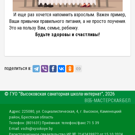
И еще раз хочется напомнить взрослым. Важен пример,
Ваши привычки правильного питания, а не просто поучения.
Это на пользу Вам, семье, ребенку.
Будьте здоровы и счастливы!
поделиться в:
© ГУО "Высоковская санаторная школа-интернат", 2026
ВЕБ-МАСТЕРСКАЯ.БЕЛ
Адрес: 225080, ул. Социалистическая, 4, г. Высокое, Каменецкий
район, Брестская область
Телефон: (801631) Приёмная: телефон/факс 71 5 39
E-mail: vschi@vysokoye.by
Регистрационное свидетельство ИР №: 2142439972 от 15.10.2024